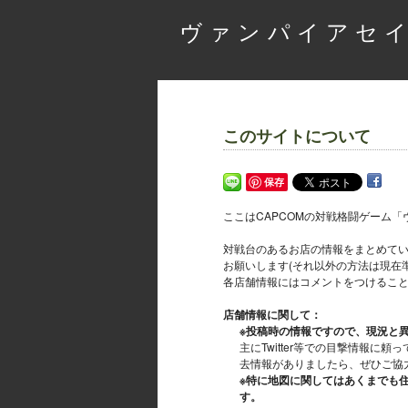
ヴァンパイアセイ
このサイトについて
保存
ここはCAPCOMの対戦格闘ゲーム
対戦台のあるお店の情報をまとめています
お願いします(それ以外の方法は現在準
各店舗情報にはコメントをつけるこ
店舗情報に関して：
※投稿時の情報ですので、現況と
主にTwitter等での目撃情報
去情報がありましたら、ぜひご協
※特に地図に関してはあくまでも
す。