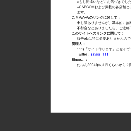
※もし間違いなどにお気づきでし
※CAPCOMおよび掲載の各店舗
ます。
こちらからのリンクに関して：
申し訳ありませんが、基本的に無
不都合などありましたら、ご連絡
このサイトへのリンクに関して：
報告etcは特に必要ありませんの
管理人：
111(「サイト作ります」とセイ
Twitter：
savior_111
Since…：
たぶん2004年の1月くらいから？