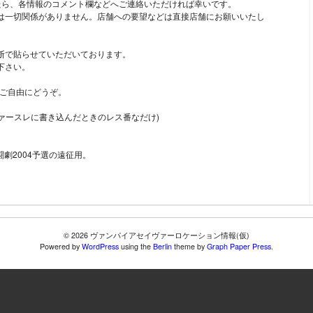
たら、各情報のコメント欄などへご連絡いただければ幸いです。
とは一切関係がありません。店舗への要望などは直接店舗にお願いいたし
断で貼らせていただいております。
下さい。
でご自由にどうぞ。
ヴァースレに書き込んだときのレス番なだけ)
闘劇2004予選の遠征用。
© 2026 ヴァンパイアセイヴァーロケーション情報(仮)
Powered by
WordPress
using the
Berlin
theme by
Graph Paper Press
.