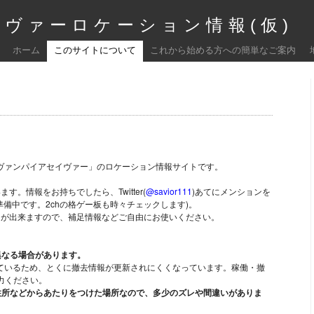
ヴァーロケーション情報(仮)
ホーム
このサイトについて
これから始める方への簡単なご案内
「ヴァンパイアセイヴァー」のロケーション情報サイトです。
。情報をお持ちでしたら、Twitter(
@savior111
)あてにメンションを
備中です。2chの格ゲー板も時々チェックします)。
とが出来ますので、補足情報などご自由にお使いください。
異なる場合があります。
に頼っているため、とくに撤去情報が更新されにくくなっています。稼働・撤
力ください。
住所などからあたりをつけた場所なので、多少のズレや間違いがありま