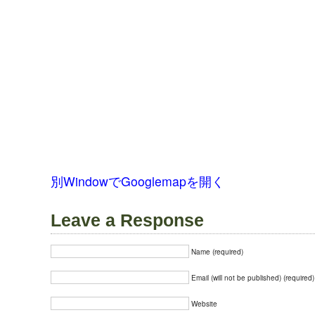
別WindowでGooglemapを開く
Leave a Response
Name (required)
Email (will not be published) (required)
Website