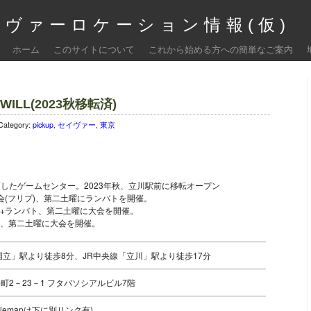
ヴァーロケーション情報(仮)
ホーム
このサイトについて
これから始める方への簡単なご案内
LL(2023秋移転済)
Category:
pickup
,
セイヴァー
,
東京
したゲームセンター。2023年秋、立川駅前に移転オープン
戦会(フリプ)、第二土曜にランバトを開催。
会+ランバト、第二土曜に大会を開催。
会、第二土曜に大会を開催。
国立」駅より徒歩8分、JR中央線「立川」駅より徒歩17分
町2－23－1 フタバソシアルビル7階
oglemapは下に別リンク有)