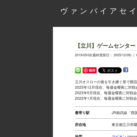
ヴァンパイアセイ
【立川】ゲームセンター WI
2019/05/02(最終更新日： 2025/12/09) |
保存
立川オスローの後を引き継ぐ形で開店
2025年12月現在、毎週金曜夜に対
2023年5月現在、毎週金曜夜に対戦
2022年1月現在、毎週金曜夜に対戦
最寄り駅
JR南武線「西
所在地
東京都立川市曙
地図
マピオン
(go