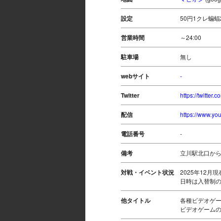
設定
50円1クレ蝙蝠
営業時間
～24:00
駐車場
無し
webサイト
-
Twitter
https://twitter
配信
https://www.y
電話番号
-
備考
立川駅北口から
対戦・イベント状況
2025年12
日時は入替制の
他タイトル
各種ビデオゲー
ビデオゲームの