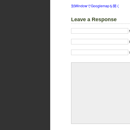
別WindowでGooglemapを開く
Leave a Response