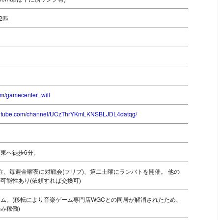
2匹
.com/gamecenter_will
outube.com/channel/UCzThrYKmLKNSBLJDL4datqg/
東へ徒歩6分。
月現在、毎週金曜夜に対戦会(フリプ)、第二土曜にランバトを開催。 他の
可能性あり(依頼すれば交換可)
ム。(移転により音楽ゲーム専門店WGCとの同居が解消されたため、
み稼働)