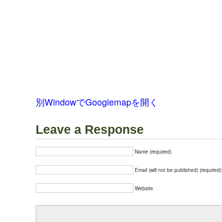
別WindowでGooglemapを開く
Leave a Response
Name (required)
Email (will not be published) (required)
Website