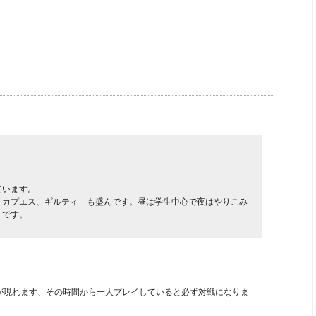
ています。
、カプエス、ギルティ－も盛んです。昼は学生中心で夜はやりこみ
うです。
が現れます、その時間から一人プレイしていると必ず対戦になりま