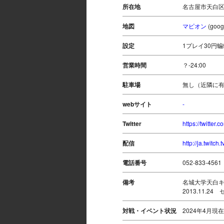
所在地
名古屋市天白区塩
地図
マピオン
(go
設定
1プレイ30円蝙
営業時間
？-24:00
駐車場
無し（近隣に有
webサイト
-
Twitter
https://twitt
配信
http://ja.twitch.
電話番号
052-833-4561
備考
名城大学天白
2013.11.
対戦・イベント状況
2024年4月