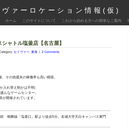
ヴァーロケーション情報(仮)
ホーム
このサイトについて
これから始める方への簡単なご案内
ースシャトル塩釜店【名古屋】
Category:
セイヴァー
,
東海
|
2 Comments
開催、その他週末の稼働率も高い模様。
時か入れ替え制かは不明)
が盛んなゲームセンター。
夜祭が開催されています。
。
下鉄 鶴舞線「塩釜口」駅より徒歩5分。名城大学天白キャンパス東門