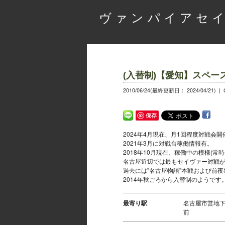
ヴァンパイアセイ
(入替制)【愛知】スペ
2010/06/24(最終更新日： 2024/04/21) |
保存
2024年4月現在、月1回程度対戦会
2021年3月に対戦台稼働情報有。
2018年10月現在、稼働中の模様(常
名古屋近辺では最もセイヴァー対戦
過去には”名古屋物語”本戦および前
2014年秋ごろから入替制のようです
最寄り駅
名古屋市営地
前