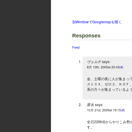
別WindowでGooglemapを開く
Responses
Feed
ヴェルチ
says:
8月 10th, 2005at 20:43(
#
)
金、土曜の夜に人が集まっ
ストⅡＸ、ゼロ３、ＫＯＦ
系の方々が集まっているよ
匿名
says:
10月 21st, 2009at 19:15(
#
)
全日22時頃からやりこみ勢
す。