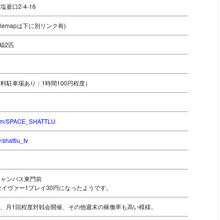
釜口2-4-16
oglemapは下に別リンク有)
蝠2匹
料駐車場あり：1時間100円程度）
er.com/SPACE_SHATTLU
tv/shattlu_tv
キャンパス東門前
24 セイヴァー1プレイ30円になったようです。
現在、月1回程度対戦会開催、その他週末の稼働率も高い模様。