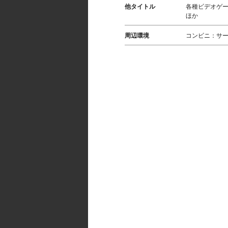
他タイトル
各種ビデオゲーム
ほか
周辺環境
コンビニ：サー