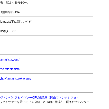
敷」駅より徒歩10分。
敷駅前5-194
oglemapは下に別リンク有)
蝠2本ターボ3
fantasista.com/
com/amfantasista
tch.tv/fantasistaokayama
るヴァンパイアセイヴァーCPU戦講座（岡山ファンタジスタ）
らセイヴァーを置いている店舗。2013年8月現在、同条件でハンター