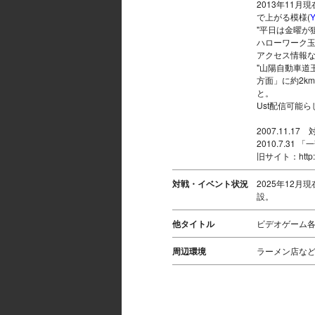
2013年11
で上がる模様(
Y
"平日は金曜が
ハローワーク
アクセス情報
"山陽自動車道
方面」に約2k
と。
Ust配信可能らし
2007.11.
2010.7.3
旧サイト：http://y
対戦・イベント状況
2025年12
設。
他タイトル
ビデオゲーム
周辺環境
ラーメン店な