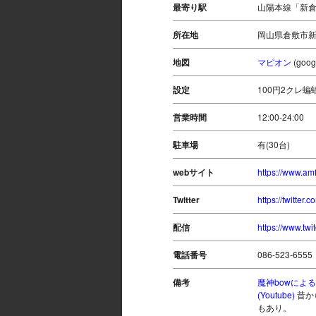
最寄り駅
山陽本線「新倉
所在地
岡山県倉敷市新倉
地図
マピオン
(go
設定
100円2クレ蝙
営業時間
12:00-24:00
駐車場
有(30台)
webサイト
https://www.am
Twitter
https://twitter.
配信
https://www.twi
電話番号
086-523-6555
備考
魔神bowによ
(Youtube)
昔か
もあり。