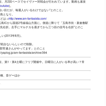
月現在、月2回ペースでセイヴァー対戦会が行われています。動画も速攻
outube
)。
狙い目だが、毎週人がいるわけではない"とのこと。
玉島となり。
などは→
http://www.am-fantasista.com/
玉島ICから国道2号線福山方面に。側道に降りて「玉島市街・新倉敷駅
m先右折。左手にマルナカを過ぎてから三つ目の信号を右折"とのこ
い(2013年8月)。
17 対戦台ないらしいので削除。
1 「一部常連さんがやってます」とのこと
aplog.jp/am-fantasista/archive/394
月現在、第1・第4土曜にフリプ開催中。日曜日に人がいる率が高い？常
各種、音ゲーほか
ど