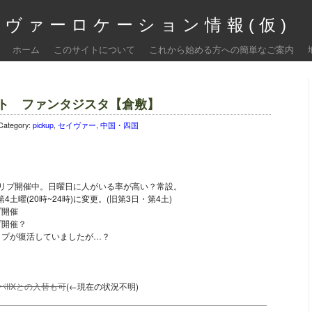
ヴァーロケーション情報(仮)
ホーム
このサイトについて
これから始める方への簡単なご案内
ト ファンタジスタ【倉敷】
Category:
pickup
,
セイヴァー
,
中国・四国
にフリプ開催中。日曜日に人がいる率が高い？常設。
4土曜(20時~24時)に変更。(旧第3日・第4土)
プ開催
プ開催？
フリプが復活していましたが…？
パIIXとの入替も可
(←現在の状況不明)