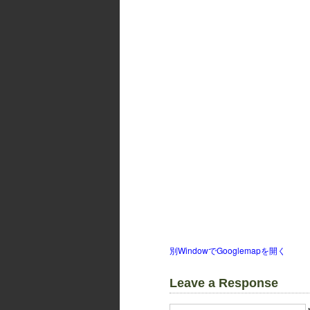
別WindowでGooglemapを開く
Leave a Response