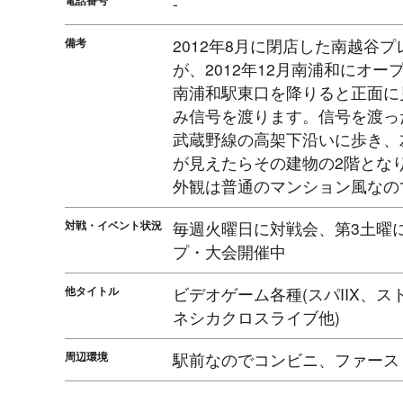
電話番号
-
備考
2012年8月に閉店した南越谷
が、2012年12月南浦和にオー
南浦和駅東口を降りると正面に
み信号を渡ります。信号を渡っ
武蔵野線の高架下沿いに歩き、
が見えたらその建物の2階となり
外観は普通のマンション風なの
対戦・イベント状況
毎週火曜日に対戦会、第3土曜
プ・大会開催中
他タイトル
ビデオゲーム各種(スパIIX、ストII
ネシカクロスライブ他)
周辺環境
駅前なのでコンビニ、ファース