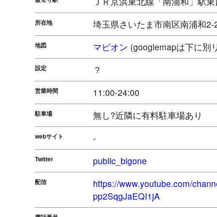
ＪＲ京浜東北線「南浦和」駅東
所在地
埼玉県さいたま市南区南浦和2-2
地図
マピオン
(googlemapは下に
設定
？
営業時間
11:00-24:00
駐車場
無し?近隣に有料駐車場あり
webサイト
-
Twitter
public_bigone
配信
https://www.youtube.com/chan
pp2SqgJaEQI1jA