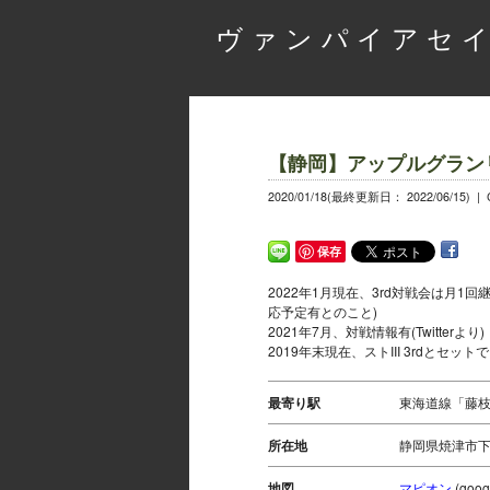
ヴァンパイアセイ
【静岡】アップルグラン
2020/01/18(最終更新日： 2022/06/15) |
保存
2022年1月現在、3rd対戦会は月
応予定有とのこと)
2021年7月、対戦情報有(Twitterより)
2019年末現在、ストIII 3rdとセ
最寄り駅
東海道線「藤枝
所在地
静岡県焼津市下
地図
マピオン
(go