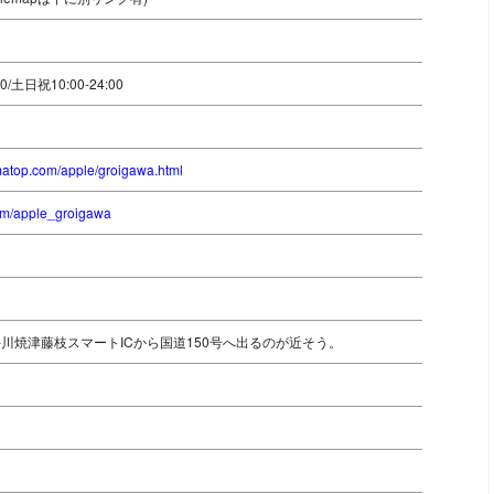
00/土日祝10:00-24:00
atop.com/apple/groigawa.html
.com/apple_groigawa
川焼津藤枝スマートICから国道150号へ出るのが近そう。