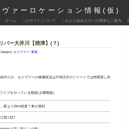
ヴァーロケーション情報(仮)
ホーム
このサイトについて
これから始める方への簡単なご案内
リバー大井川【焼津】(？)
Category:
セイヴァー
,
東海
1回継続中だが、セイヴァーの稼働状況は不明(3月のツイートでは時間貸し対
ットでフリプをやっている模様(土曜開催)。
」駅より5km程度？車が便利
江留1327
oglemapは下に別リンク有)