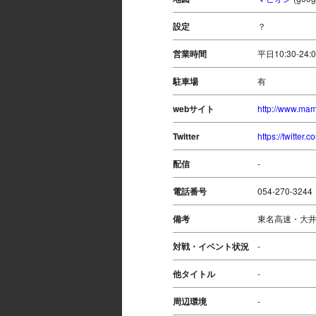
設定
？
営業時間
平日10:30-24:
駐車場
有
webサイト
http://www.mam
Twitter
https://twitter
配信
-
電話番号
054-270-3244
備考
東名高速・大井
対戦・イベント状況
-
他タイトル
-
周辺環境
-