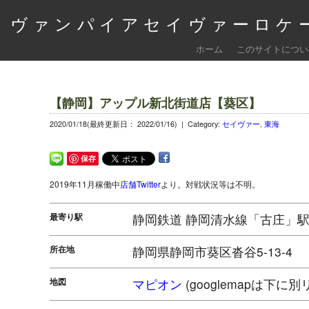
ヴァンパイアセイヴァーロケー
ホーム
このサイトについ
【静岡】アップル新北街道店【葵区】
2020/01/18(最終更新日： 2022/01/16) |
Category:
セイヴァー
,
東海
保存
2019年11月稼働中
店舗Twitter
より。対戦状況等は不明。
最寄り駅
静岡鉄道 静岡清水線「古庄」駅より
所在地
静岡県静岡市葵区沓谷5-13-4
地図
マピオン
(googlemapは下に