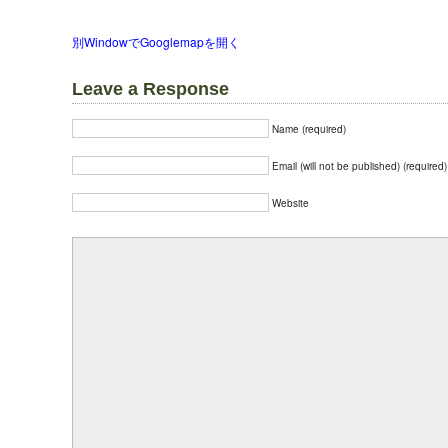
別WindowでGooglemapを開く
Leave a Response
Name (required)
Email (will not be published) (required)
Website